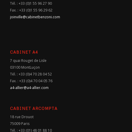
Tél. : +33 (0)1 55 96 27 90
Fax. : +33 (0)1 55 96 29 62
joinville@cabinetbenzoni.com
CABINET A4
7 quai Rouget de Lisle
03100 MontLuçon
Tél. : +33 (0)4 70 28 04 52
Fax. : +33 (0)4 70 04 05 76
a4-allier@a4-allier.com
CABINET ARCOMPTA
18 rue Drouot
75009 Paris
Tél. : +33 (01) 48 01 88 10