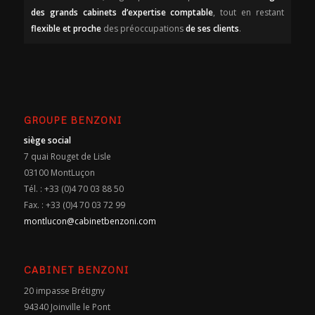
des grands cabinets d’expertise comptable
, tout en restant
flexible et proche
des préoccupations
de ses clients
.
GROUPE BENZONI
siège social
7 quai Rouget de Lisle
03100 MontLuçon
Tél. : +33 (0)4 70 03 88 50
Fax. : +33 (0)4 70 03 72 99
montlucon@cabinetbenzoni.com
CABINET BENZONI
20 impasse Brétigny
94340 Joinville le Pont