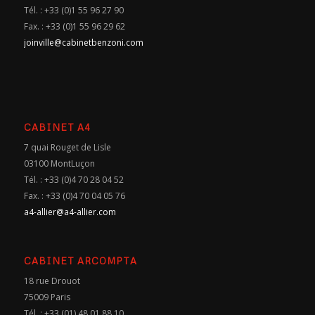
Tél. : +33 (0)1 55 96 27 90
Fax. : +33 (0)1 55 96 29 62
joinville@cabinetbenzoni.com
CABINET A4
7 quai Rouget de Lisle
03100 MontLuçon
Tél. : +33 (0)4 70 28 04 52
Fax. : +33 (0)4 70 04 05 76
a4-allier@a4-allier.com
CABINET ARCOMPTA
18 rue Drouot
75009 Paris
Tél. : +33 (01) 48 01 88 10