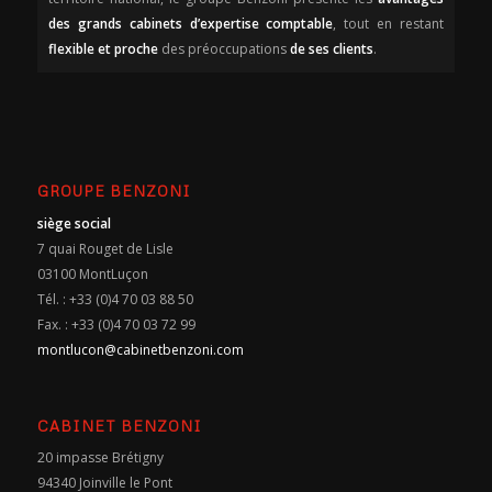
des grands cabinets d’expertise comptable
, tout en restant
flexible et proche
des préoccupations
de ses clients
.
GROUPE BENZONI
siège social
7 quai Rouget de Lisle
03100 MontLuçon
Tél. : +33 (0)4 70 03 88 50
Fax. : +33 (0)4 70 03 72 99
montlucon@cabinetbenzoni.com
CABINET BENZONI
20 impasse Brétigny
94340 Joinville le Pont