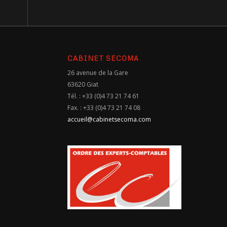
CABINET SECOMA
26 avenue de la Gare
63620 Giat
Tél. : +33 (0)4 73 21 74 61
Fax. : +33 (0)4 73 21 74 08
accueil@cabinetsecoma.com