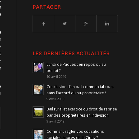
PARTAGER
a
e
a
n
é
LES DERNIÈRES ACTUALITÉS
s
e
Lundi de Pâques : en repos ou au
n
boulot ?
10 avril 2019
s
Conclusion d’un bail commercial : pas
u
sans l’accord du nu-propriétaire !
9 avril 2019
Bail rural et exercice du droit de reprise
par des propriétaires en indivision
9 avril 2019
Comment régler vos cotisations
sociales auprès de la Cipav ?