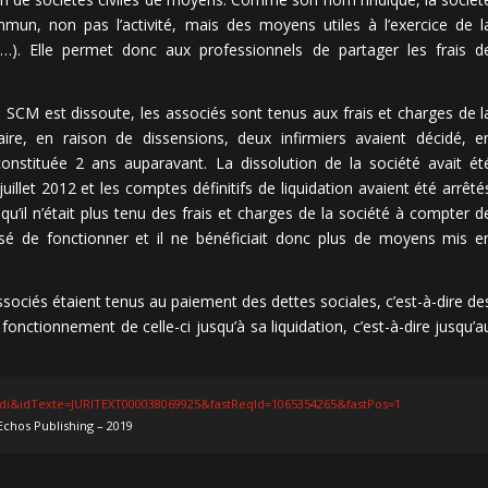
un, non pas l’activité, mais des moyens utiles à l’exercice de l
on…). Elle permet donc aux professionnels de partager les frais d
 SCM est dissoute, les associés sont tenus aux frais et charges de l
aire, en raison de dissensions, deux infirmiers avaient décidé, e
onstituée 2 ans auparavant. La dissolution de la société avait ét
illet 2012 et les comptes définitifs de liquidation avaient été arrêté
qu’il n’était plus tenu des frais et charges de la société à compter d
ssé de fonctionner et il ne bénéficiait donc plus de moyens mis e
 associés étaient tenus au paiement des dettes sociales, c’est-à-dire de
fonctionnement de celle-ci jusqu’à sa liquidation, c’est-à-dire jusqu’a
riJudi&idTexte=JURITEXT000038069925&fastReqId=1065354265&fastPos=1
Echos Publishing – 2019