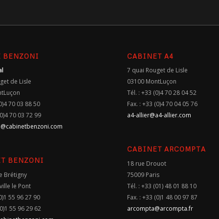
 BENZONI
CABINET A4
al
7 quai Rouget de Lisle
get de Lisle
03100 MontLuçon
ntLuçon
Tél. : +33 (0)4 70 28 04 52
(0)4 70 03 88 50
Fax. : +33 (0)4 70 04 05 76
(0)4 70 03 72 99
a4-allier@a4-allier.com
n@cabinetbenzoni.com
CABINET ARCOMPTA
T BENZONI
18 rue Drouot
e Brétigny
75009 Paris
ille le Pont
Tél. : +33 (01) 48 01 88 10
(0)1 55 96 27 90
Fax. : +33 (0)1 48 00 97 87
(0)1 55 96 29 62
arcompta@arcompta.fr