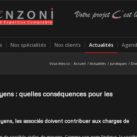
s
Nos spécialités
Nos clients
Actualités
Agend
Vous êtes ici :
Accueil
/
Actualités
/
Juridiques
/
Dis
oyens : quelles conséquences pour les
oyens, les associés doivent contribuer aux charges de
n de sociétés civiles de moyens. Comme son nom l’indique, la sociét