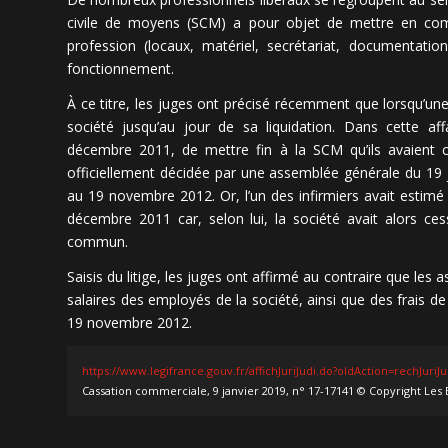
civile de moyens (SCM) a pour objet de mettre en comm
profession (locaux, matériel, secrétariat, documentati
fonctionnement.
À ce titre, les juges ont précisé récemment que lorsqu’une
société jusqu’au jour de sa liquidation. Dans cette aff
décembre 2011, de mettre fin à la SCM qu’ils avaient c
officiellement décidée par une assemblée générale du 19 ju
au 19 novembre 2012. Or, l’un des infirmiers avait estimé 
décembre 2011 car, selon lui, la société avait alors ce
commun.
Saisis du litige, les juges ont affirmé au contraire que les
salaires des employés de la société, ainsi que des frais de 
19 novembre 2012.
https://www.legifrance.gouv.fr/affichJuriJudi.do?oldAction=rechJu
Cassation commerciale, 9 janvier 2019, n° 17-17141 © Copyright Les 