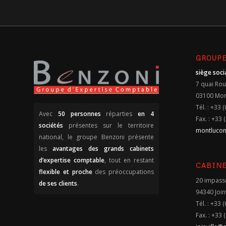
GROUPE
siège soci
7 quai Rou
03100 Mo
Tél. : +33 
Avec
50 personnes
réparties
en 4
Fax. : +33 
sociétés
présentes sur le territoire
montluco
national, le groupe Benzoni présente
les
avantages des grands cabinets
d’expertise comptable
, tout en restant
CABINE
flexible et proche
des préoccupations
20 impass
de ses clients
.
94340 Joinv
Tél. : +33 
Fax. : +33 